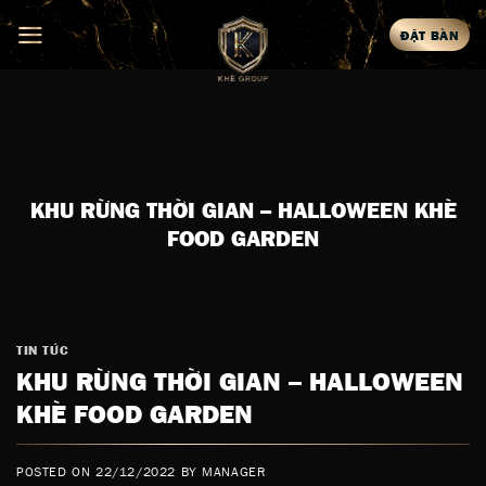
Skip
ĐẶT BÀN
to
content
KHU RỪNG THỜI GIAN – HALLOWEEN KHÈ
FOOD GARDEN
TIN TỨC
KHU RỪNG THỜI GIAN – HALLOWEEN
KHÈ FOOD GARDEN
POSTED ON
22/12/2022
BY
MANAGER